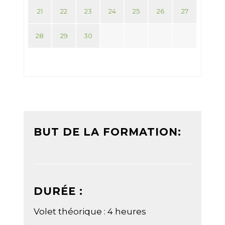
21
22
23
24
25
26
27
28
29
30
BUT DE LA FORMATION:
DURÉE :
Volet théorique : 4 heures