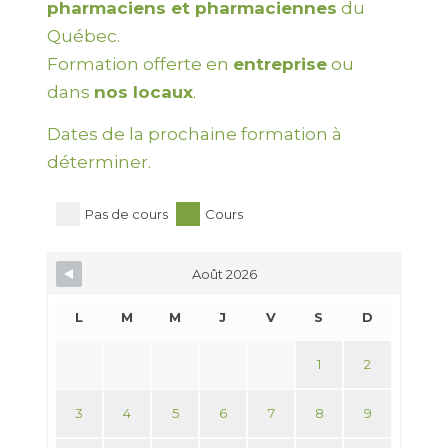
pharmaciens et pharmaciennes
du
Québec.
Formation offerte en
entreprise
ou
dans
nos locaux
.
Dates de la prochaine formation à
déterminer.
Pas de cours
Cours
Août 2026
L
M
M
J
V
S
D
1
2
3
4
5
6
7
8
9