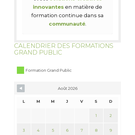
innovantes
en matière de
formation continue dans sa
communauté
.
CALENDRIER DES FORMATIONS
GRAND PUBLIC
Formation Grand Public
Août 2026
L
M
M
J
V
S
D
1
2
3
4
5
6
7
8
9