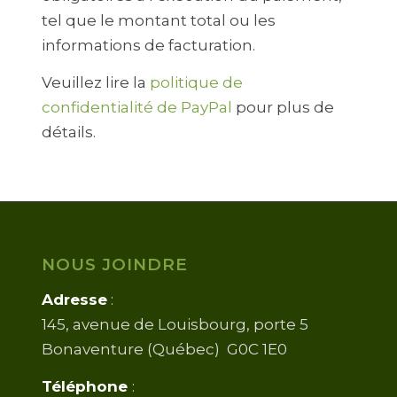
tel que le montant total ou les
informations de facturation.
Veuillez lire la
politique de
confidentialité de PayPal
pour plus de
détails.
NOUS JOINDRE
Adresse
:
145, avenue de Louisbourg, porte 5
Bonaventure (Québec) G0C 1E0
Téléphone
: