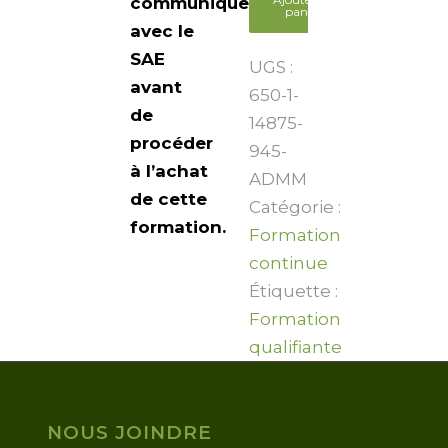
communiquer
panier
avec le
SAE
UGS :
avant
650-1-
de
14875-
procéder
945-
à l’achat
ADMM
de cette
Catégorie :
formation.
Formation
continue
Étiquette :
Formation
qualifiante
NOUS JOINDRE